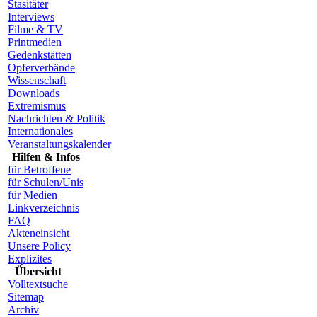
Stasitäter
Interviews
Filme & TV
Printmedien
Gedenkstätten
Opferverbände
Wissenschaft
Downloads
Extremismus
Nachrichten & Politik
Internationales
Veranstaltungskalender
Hilfen & Infos
für Betroffene
für Schulen/Unis
für Medien
Linkverzeichnis
FAQ
Akteneinsicht
Unsere Policy
Explizites
Übersicht
Volltextsuche
Sitemap
Archiv