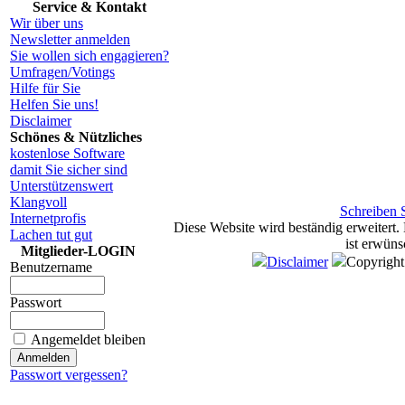
Service & Kontakt
Wir über uns
Newsletter anmelden
Sie wollen sich engagieren?
Umfragen/Votings
Hilfe für Sie
Helfen Sie uns!
Disclaimer
Schönes & Nützliches
kostenlose Software
damit Sie sicher sind
Unterstützenswert
Klangvoll
Schreiben S
Internetprofis
Diese Website wird beständig erweitert.
Lachen tut gut
ist erwüns
Mitglieder-LOGIN
Disclaimer
Copyrigh
Benutzername
Passwort
Angemeldet bleiben
Passwort vergessen?