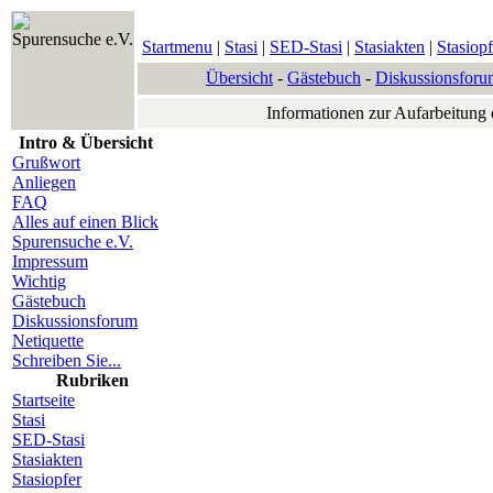
Spurensuche e.V.
Startmenu
|
Stasi
|
SED-Stasi
|
Stasiakten
|
Stasiopf
Übersicht
-
Gästebuch
-
Diskussionsforu
Informationen zur Aufarbeitung
Intro & Übersicht
Grußwort
Anliegen
FAQ
Alles auf einen Blick
Spurensuche e.V.
Impressum
Wichtig
Gästebuch
Diskussionsforum
Netiquette
Schreiben Sie...
Rubriken
Startseite
Stasi
SED-Stasi
Stasiakten
Stasiopfer