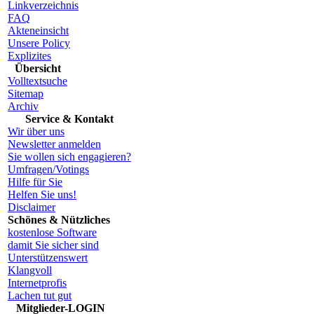
Linkverzeichnis
FAQ
Akteneinsicht
Unsere Policy
Explizites
Übersicht
Volltextsuche
Sitemap
Archiv
Service & Kontakt
Wir über uns
Newsletter anmelden
Sie wollen sich engagieren?
Umfragen/Votings
Hilfe für Sie
Helfen Sie uns!
Disclaimer
Schönes & Nützliches
kostenlose Software
damit Sie sicher sind
Unterstützenswert
Klangvoll
Internetprofis
Lachen tut gut
Mitglieder-LOGIN