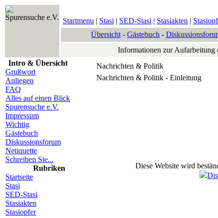
Spurensuche e.V.
Startmenu
|
Stasi
|
SED-Stasi
|
Stasiakten
|
Stasiopf
Übersicht
-
Gästebuch
-
Diskussionsforu
Informationen zur Aufarbeitung
Intro & Übersicht
Nachrichten & Politik
Grußwort
Nachrichten & Politik - Einleitung
Anliegen
FAQ
Alles auf einen Blick
Spurensuche e.V.
Impressum
Wichtig
Gästebuch
Diskussionsforum
Netiquette
Schreiben Sie...
Diese Website wird beständ
Rubriken
Dis
Startseite
Stasi
SED-Stasi
Stasiakten
Stasiopfer