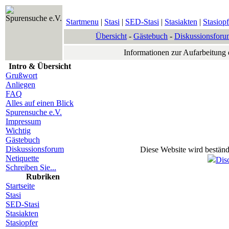
Spurensuche e.V.
Startmenu
|
Stasi
|
SED-Stasi
|
Stasiakten
|
Stasiopf
Übersicht
-
Gästebuch
-
Diskussionsforu
Informationen zur Aufarbeitung
Intro & Übersicht
Grußwort
Anliegen
FAQ
Alles auf einen Blick
Spurensuche e.V.
Impressum
Wichtig
Gästebuch
Diskussionsforum
Diese Website wird beständi
Netiquette
Dis
Schreiben Sie...
Rubriken
Startseite
Stasi
SED-Stasi
Stasiakten
Stasiopfer