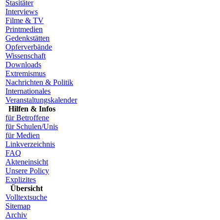
Stasitäter
Interviews
Filme & TV
Printmedien
Gedenkstätten
Opferverbände
Wissenschaft
Downloads
Extremismus
Nachrichten & Politik
Internationales
Veranstaltungskalender
Hilfen & Infos
für Betroffene
für Schulen/Unis
für Medien
Linkverzeichnis
FAQ
Akteneinsicht
Unsere Policy
Explizites
Übersicht
Volltextsuche
Sitemap
Archiv