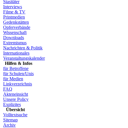
Stasitäter
Interviews
Filme & TV
Printmedien
Gedenkstätten
Opferverbände
Wissenschaft
Downloads
Extremismus
Nachrichten & Politik
Internationales
Veranstaltungskalender
Hilfen & Infos
für Betroffene
für Schulen/Unis
für Medien
Linkverzeichnis
FAQ
Akteneinsicht
Unsere Policy
Explizites
Übersicht
Volltextsuche
Sitemap
Archiv