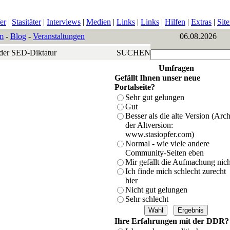
er
|
Stasitäter
|
Interviews
|
Medien
|
Links
|
Links
|
Hilfen
|
Extras
|
Sit
m
-
Blog
-
Veranstaltungen
06.08.2026
 der SED-Diktatur
SUCHEN
Umfragen
Gefällt Ihnen unser neue
Portalseite?
Sehr gut gelungen
Gut
Besser als die alte Version (Arc
der Altversion:
www.stasiopfer.com)
Normal - wie viele andere
Community-Seiten eben
Mir gefällt die Aufmachung nich
Ich finde mich schlecht zurecht
hier
Nicht gut gelungen
Sehr schlecht
Ihre Erfahrungen mit der DDR?