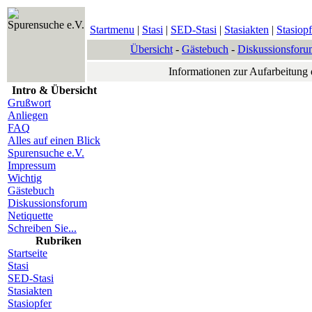
Spurensuche e.V.
Startmenu
|
Stasi
|
SED-Stasi
|
Stasiakten
|
Stasiopf
Übersicht
-
Gästebuch
-
Diskussionsforu
Informationen zur Aufarbeitung
Intro & Übersicht
Grußwort
Anliegen
FAQ
Alles auf einen Blick
Spurensuche e.V.
Impressum
Wichtig
Gästebuch
Diskussionsforum
Netiquette
Schreiben Sie...
Rubriken
Startseite
Stasi
SED-Stasi
Stasiakten
Stasiopfer