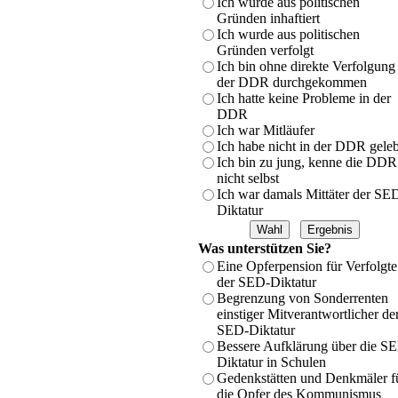
Ich wurde aus politischen
Gründen inhaftiert
Ich wurde aus politischen
Gründen verfolgt
Ich bin ohne direkte Verfolgung 
der DDR durchgekommen
Ich hatte keine Probleme in der
DDR
Ich war Mitläufer
Ich habe nicht in der DDR geleb
Ich bin zu jung, kenne die DDR
nicht selbst
Ich war damals Mittäter der SE
Diktatur
Was unterstützen Sie?
Eine Opferpension für Verfolgte
der SED-Diktatur
Begrenzung von Sonderrenten
einstiger Mitverantwortlicher de
SED-Diktatur
Bessere Aufklärung über die S
Diktatur in Schulen
Gedenkstätten und Denkmäler f
die Opfer des Kommunismus