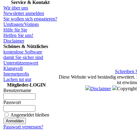
Service & Kontakt
Wir über uns
Newsletter anmelden
Sie wollen sich engagieren?
Umfragen/Votings
Hilfe für Sie
Helfen Sie uns!
Disclaimer
Schönes & Nützliches
kostenlose Software
damit Sie sicher sind
Unterstützenswert
Klangvoll
Schreiben S
Internetprofis
Diese Website wird beständig erweitert.
Lachen tut gut
ist erwüns
Mitglieder-LOGIN
Disclaimer
Copyrigh
Benutzername
Passwort
Angemeldet bleiben
Passwort vergessen?