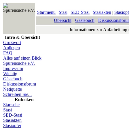
Spurensuche e.V.
Startmenu
|
Stasi
|
SED-Stasi
|
Stasiakten
|
Stasiopf
Übersicht
-
Gästebuch
-
Diskussionsforu
Informationen zur Aufarbeitung
Intro & Übersicht
Grußwort
Anliegen
FAQ
Alles auf einen Blick
Spurensuche e.V.
Impressum
Wichtig
Gästebuch
Diskussionsforum
Netiquette
Schreiben Sie...
Rubriken
Startseite
Stasi
SED-Stasi
Stasiakten
Stasiopfer