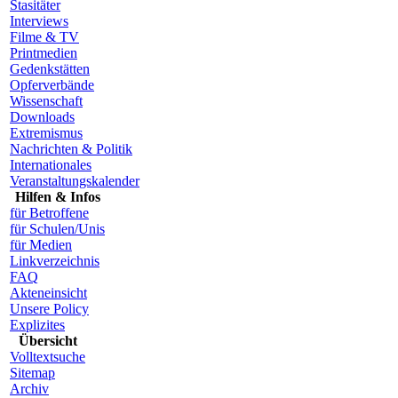
Stasitäter
Interviews
Filme & TV
Printmedien
Gedenkstätten
Opferverbände
Wissenschaft
Downloads
Extremismus
Nachrichten & Politik
Internationales
Veranstaltungskalender
Hilfen & Infos
für Betroffene
für Schulen/Unis
für Medien
Linkverzeichnis
FAQ
Akteneinsicht
Unsere Policy
Explizites
Übersicht
Volltextsuche
Sitemap
Archiv