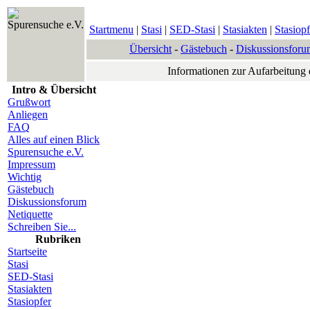
Spurensuche e.V.
Startmenu
|
Stasi
|
SED-Stasi
|
Stasiakten
|
Stasiopf
Übersicht
-
Gästebuch
-
Diskussionsforu
Informationen zur Aufarbeitung
Intro & Übersicht
Grußwort
Anliegen
FAQ
Alles auf einen Blick
Spurensuche e.V.
Impressum
Wichtig
Gästebuch
Diskussionsforum
Netiquette
Schreiben Sie...
Rubriken
Startseite
Stasi
SED-Stasi
Stasiakten
Stasiopfer