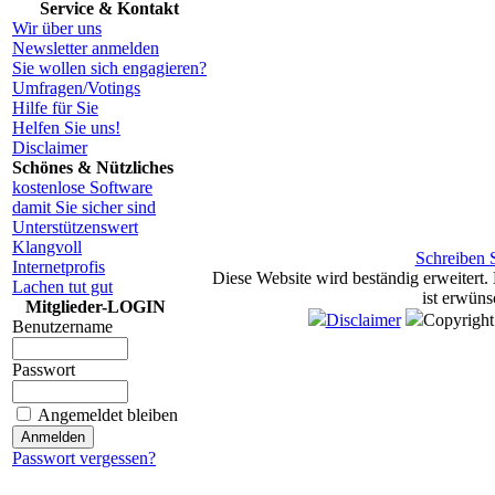
Service & Kontakt
Wir über uns
Newsletter anmelden
Sie wollen sich engagieren?
Umfragen/Votings
Hilfe für Sie
Helfen Sie uns!
Disclaimer
Schönes & Nützliches
kostenlose Software
damit Sie sicher sind
Unterstützenswert
Klangvoll
Schreiben S
Internetprofis
Diese Website wird beständig erweitert.
Lachen tut gut
ist erwüns
Mitglieder-LOGIN
Disclaimer
Copyrigh
Benutzername
Passwort
Angemeldet bleiben
Passwort vergessen?