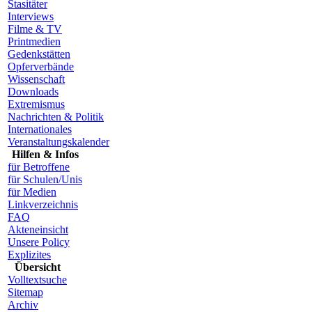
Stasitäter
Interviews
Filme & TV
Printmedien
Gedenkstätten
Opferverbände
Wissenschaft
Downloads
Extremismus
Nachrichten & Politik
Internationales
Veranstaltungskalender
Hilfen & Infos
für Betroffene
für Schulen/Unis
für Medien
Linkverzeichnis
FAQ
Akteneinsicht
Unsere Policy
Explizites
Übersicht
Volltextsuche
Sitemap
Archiv